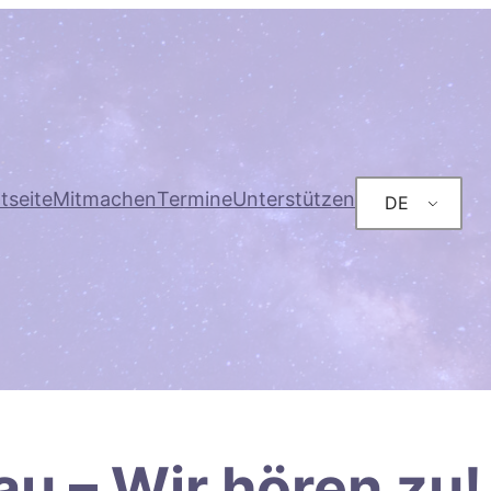
tseite
Mitmachen
Termine
Unterstützen
DE
au – Wir hören zu!